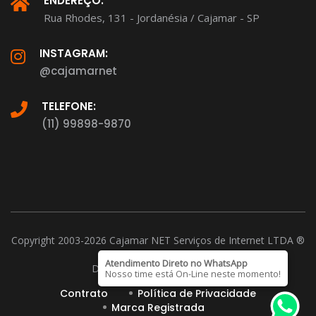
ENDEREÇO:
Rua Rhodes, 131 - Jordanésia / Cajamar - SP
INSTAGRAM:
@cajamarnet
TELEFONE:
(11) 99898-9870
Copyright 2003-2026 Cajamar NET Serviços de Internet LTDA ®
CNPJ: 15.221.026/0001-37
Atendimento Direto no WhatsApp
D-U-N-S Number 901254899
Nosso time está On-Line neste momento!
Contrato
Política de Privacidade
Marca Registrada